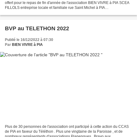
offert pour le repas de fin d'année de l'association BIEN VIVRE à PIA SCEA
FILLOLS entreprise locale et familiale rue Saint Michel à PIA
https://www.bienvenue-a-la-ferme.com/occitanie/pyrenees-
orientales/pia/ferme/chez-bernard-et-mado/246813...
BVP au TELETHON 2022
Publié le 16/12/2022 à 07:30
Par
BIEN VIVRE à PIA
Plus de 30 personnes de l'association ont participé à cette action du CCAS
de PIA en faveur du Téléthon . Plus une vingtaine de la Paroisse , et de
nombreux représentants d'associations Pianenques . Bravo aux